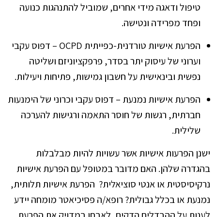
טיפול ודאגה מידי אחרים, שמוביל להתנהגות כנועה
ופחד מפרידה ונטישה.
הפרעת אישיות טורדנית-כפייתית OCPD – דפוס עקבי
וערוני של עיסוק יתר בסדר, פרפקציוניזם ושליטה
נפשית ובינאישית על חשבון גמישות, פתיחות ויעילות.
הפרעת אישיות נמנעת – דפוס עקבי וכרוני של הימנעות
חברתית, רגשות של חוסר התאמה ורגישות להערכה
שלילית.
ישנן הפרעות אישיות אשר עשויות להיות מבלבלות
בהגדרה שלהן. האם מדובר במטופל עם הפרעת אישיות
נרקיסיסטית או אנטי סוציאלית? הפרעת אישיות תלותית,
נמנעת או בכלל גבולית? רופא/ה פסיכיאטר מומחה יידע
לענות על ההבדלים הדקים, לאבחן במדויק את הפרעת