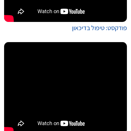
פודקסט: טיפול בדיכאון