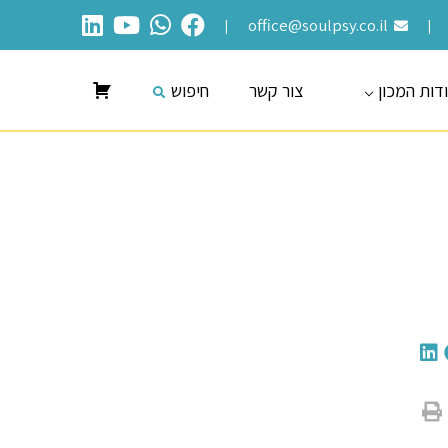
office@soulpsy.co.il
|
|
דות המכון
צור קשר
חיפוש