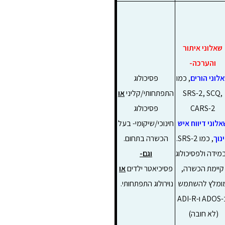
שאלוני איתור
והערכה-
לוני הורים
, כמו
פסיכולוג
SRS-2, SCQ,
התפתחותי/קליני
או
CARS-2
פסיכולוג
אלוני דיווח איש
חינוכי/שיקומי- בעל
נוך
, כמו SRS-2.
הכשרה בתחום.
מידה ולפסיכולוג
וגם-
קיימת הכשרה,
פסיכיאטר ילדים
או
ומלץ להשתמש
נוירולוג התפתחותי.
ב-ADOS ו-ADI-R
(לא חובה)