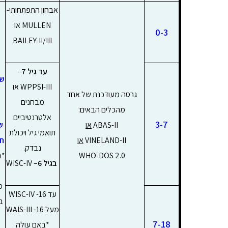
אבחון התפתחותי-
MULLEN או
0-3
BAILEY-II/III
עד גיל 7
–
שא
WPPSI-III או
גרסה מעודכנת של אחד
מבחנים
מהכלים הבאים:
אלטרנטיביים
3-7
ABAS-II
או
ש
תואמי גיל ויכולת
VINELAND-II
או
חי
נבדק.
WHO-DOS 2.0
*ב
בגיל 6
– WISC-IV
מ
עד 16- WISC-IV
מעל 16- WAIS-III
7-18
*באם עולה