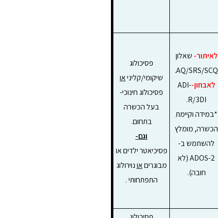
לאיתור-
שאלון
פסיכולוג
AQ/SRS/SCQ.
שיקומי/קליני
או
לאבחון-
ADI-
פסיכולוג חינוכי-
R/3DI.
בעל הכשרה
*במידה וקיימת
בתחום.
הכשרה, מומלץ
וגם-
להשתמש ב-
פסיכיאטר ילדים או
ADOS-2 (לא
מבוגרים
או
נוירולוג
חובה).
התפתחותי .
פסיכולוג