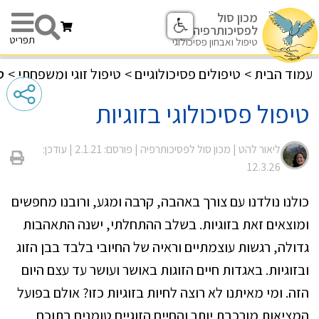
מכון סול
לפסיכותרפיה
תפריט
טיפול ואבחון פסיכולוגי
עמוד הבית
>
טיפולים פסיכולוגיים
>
טיפול זוגי ומשפחתי
>
ט
טיפול פסיכולוגי בזוגיות
ליאור להט |
מכון סול לפסיכותרפיה
| פורסם: 2.1.21
| עודכן:
12.3.26
כולנו נולדנו עם צורך באהבה, קרבה ומגע, ורובנו מחפשים
ומוצאים זאת בזוגיות. בשלב ההתחלתי, ישנה התאהבות
גדולה, רגשות עוצמתיים וראיה של החיובי בלבד בבן הזוג
ובזוגיות. באגדות חיים הזוגות באושר ועושר עד עצם היום
הזה. ומי מאיתנו לא רוצה לחיות בזוגיות כזו? אולם בפועל
המציאות מורכבת יותר והחיים הזוגיים טומנים בתוכם