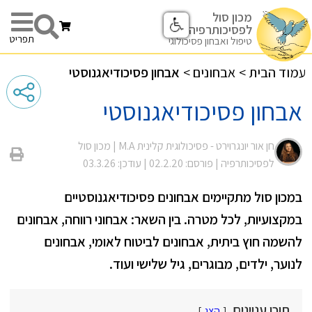
מכון סול
לפסיכותרפיה
תפריט
טיפול ואבחון פסיכולוגי
עמוד הבית
>
אבחונים
>
אבחון פסיכודיאגנוסטי
אבחון פסיכודיאגנוסטי
חן אור יונגרוירט - פסיכולוגית קלינית M.A |
מכון סול
לפסיכותרפיה
| פורסם: 02.2.20
| עודכן: 03.3.26
במכון סול מתקיימים אבחונים פסיכודיאגנוסטיים
במקצועיות, לכל מטרה. בין השאר: אבחוני רווחה, אבחונים
להשמה חוץ ביתית, אבחונים לביטוח לאומי, אבחונים
לנוער, ילדים, מבוגרים, גיל שלישי ועוד.
תוכן עניינים
הצג