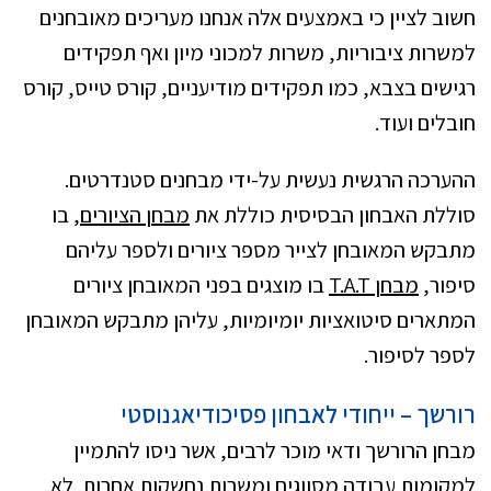
חשוב לציין כי באמצעים אלה אנחנו מעריכים מאובחנים
למשרות ציבוריות, משרות למכוני מיון ואף תפקידים
רגישים בצבא, כמו תפקידים מודיעניים, קורס טייס, קורס
חובלים ועוד.
ההערכה הרגשית נעשית על-ידי מבחנים סטנדרטים.
סוללת האבחון הבסיסית כוללת את
מבחן הציורים
, בו
מתבקש המאובחן לצייר מספר ציורים ולספר עליהם
סיפור,
מבחן
T.A.T
בו מוצגים בפני המאובחן ציורים
המתארים סיטואציות יומיומיות, עליהן מתבקש המאובחן
לספר לסיפור.
רורשך – ייחודי לאבחון פסיכודיאגנוסטי
מבחן הרורשך ודאי מוכר לרבים, אשר ניסו להתמיין
למקומות עבודה מסווגים ומשרות נחשקות אחרות. לא