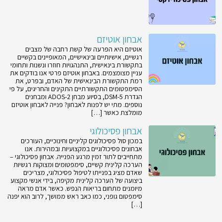
אבחון אוטיזם
אוטיזם היא הפרעה של קשת רחבה של מצבים
רגשיים, אישיותיים ובינאישיים, המאופיינים בקשיים
בתקשורת בינאישית, התנהגויות חוזרו ונשנות ותחומי
עניין מצומצמים. באבחון אוטיזם פרטי אנו בודקים את
רמת התקשורת הבינאישית של האדם, ובפרט, את
הסימפטומים התקשורתיים התקינים והחריגים, על פי
הגדרת DSM-5, בסיוע מבחן ADOS-2 ומבחנים
נוספים. מתי יש לפנות לאבחון? פנייה לאבחון אוטיזם
מומלצת כאשר […]
אבחון פסיכולוגי
במכון סול פסיכולוגים קליניים וחינוכיים, העורכים
אבחונים פסיכולוגיים במקצועיות ובמהירות. אנו
מתחייבים לתור זמין מרגע הפנייה. אבחון פסיכולוגי –
הערכה קלינית קשיים, סימפטומים ומצוקות רגשיות
שאדם מציג בפנייתו לטיפול פסיכולוגי, מצריכים
ביצועה של הערכה קלינית מקיפה, בידי אנשי מקצוע
מיומנים מתחום בריאות הנפש. כאשר אדם מראה
סימפטום גופני, כמו כאב ראש ממושך, לרוב הוא יפנה
[…]