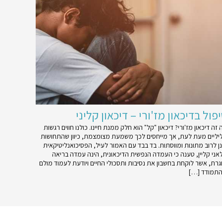
פול בדיכאון מז'ורי – דיכאון קליני
זה דיכאון מז'ורי? דיכאון "קל" הוא חלק ממנת חיינו. כולנו חווים רגשות
יליים מעת לעת, אך מייחסים לכך משמעת מצומצמת, כיוון שהתחושות
נן לרוב מתונות ומווסתות. בד בבד עם האמור לעיל, הפסיכואנליטיקאית
אני קליין, טענה כי העמדה הנפשית הדיכאונית, הינה עמדה בריאה
וגרת, אשר לוקחת בחשבון את נסיבות ותסכולי החיים ויודעת לעמוד מולם
התמודד […]