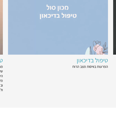
טיפול בדיכאון
טי
הפרעות בוויסות מצב הרוח
מה 
של
הי
מל
וב
ול