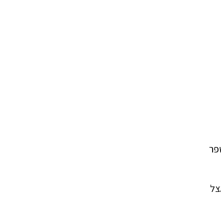
פר
צל