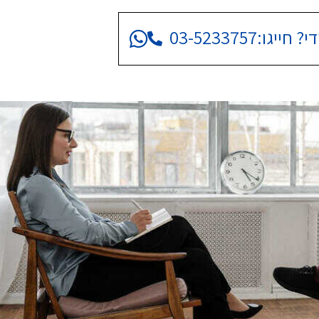
י? חייגו:
03-5233757