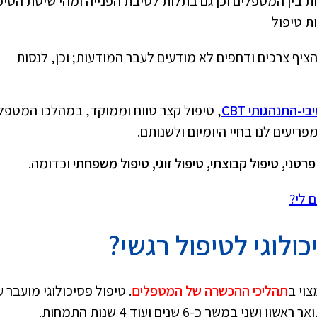
ות בין המטפלים וכן גם בתלות לסיבת הפנייה ומהי שיטת הטיפ
ות טיפול
יף צרכים ודחפים לא מודעים לעבר המודעות; וכן, לנסות
י-התנהגותי CBT
, טיפול קצר טווח וממוקד, במהלכו המטפל
ריעים לנו בחיי היומיום ולשנותם.
פרטני, טיפול קבוצתי, טיפול זוגי, טיפול משפחתי
וכדומה.
 לי?
ולוגי לטיפול רגשי?
צוי ב
תהליכי ההכשרה של המטפלים
. טיפול פסיכולוגי מועבר ע
ך כ-6 שנים ועוד 4 שנות התמחות.