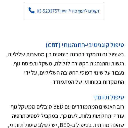
זקוקים לייעוץ מידי? חייגו:
03-5233757
טיפול קוגניטיבי-התנהגותי
(CBT)
בטיפול זה נתמקד בהבנת היחסים בין מחשבות שליליות,
רגשות והתנהגות הקשורה לזלילה, משקל ותפיסת גוף.
נעבוד על שינוי דפוסי החשיבה השליליים, על ידי
התמקדות בכוחותיו של המתמודד.
טיפול תזונתי
רוב האנשים המתמודדים עם BED סובלים ממשקל גוף
עודף ותחלואות נלוות. לשם כך, במקביל ל
פסיכותרפיה
שהינה מהותית בטיפול ב-BED, יש לשלב טיפול תזונתי,