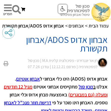
מכון סול
לפסיכותרפיה
תפריט
טיפול ואבחון פסיכולוגי
עמוד הבית
>
אבחונים
>
אבחון אדוס ADOS/אבחון תקשורת
אבחון אדוס ADOS/אבחון
תקשורת
חן אור יונגרוירט - פסיכולוגית קלינית M.A |
מכון סול
לפסיכותרפיה
| פורסם: 12.12.21
| עודכן: 07.7.26
אבחון אדוס (
ADOS
) הינו כלי אבחוני ל
אבחון אוטיזם
.
אצלנו
ב
מכון סול
מתקיימים אבחוני אוטיזם
מגיל 12 חודשים
ומעלה (גם במבוגרים)
באמצעות מבחן אדוס וכלי אבחון
נוספים. האבחון הינו מוכר על פי
דרישת חוזר מנכ"ל לאבחון
אוטיזם- משרד הבריאות וביטוח לאומי
.