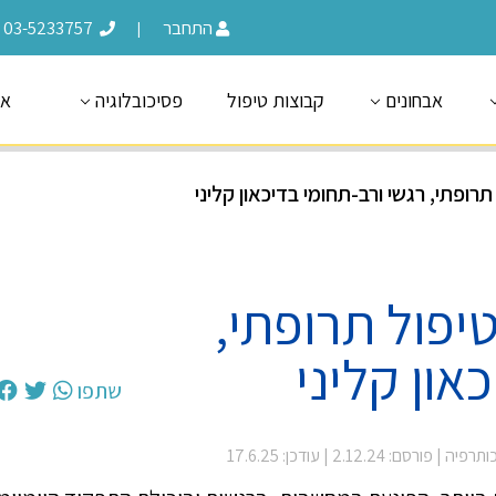
התחבר
03-5233757
|
אבחונים
קבוצות טיפול
פסיכובלוגיה
או
רופתי, רגשי ורב-תחומי בדיכאון קליני
יפול תרופתי,
און קליני
שתפו
כותרפיה
| פורסם: 2.12.24
| עודכן: 17.6.25