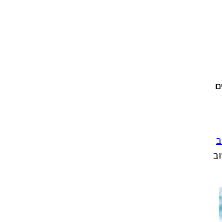
ובלים
ב
וב