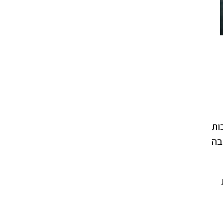
ות
בה