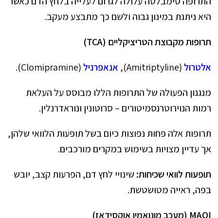
התרופה סימבלטה עלולה לגרום לעלייה בלחץ הדם כאשר
היא ניתנת במינון גבוה ולשם כך מתבצע מעקב.
תרופות מקבוצת הטריציקליים (
TCA
)
אלטרול
(Amitriptyline),
אנאפרניל
(Clomipramine).
מנגנון הפעולה של התרופות הללו מבוסס על העלאת
רמות הנוירוטרנסמיטורים – סרוטונין ונוראדרנלין.
תרופות אלה פחות נפוצות כיום בשל תופעות הלוואי שלהן,
אך עדיין מצויות בשימוש במקרים מורכבים.
תופעות לוואי שכיחות:
שינויי לחץ דם, הפרעות קצב, יובש
בפה, ראייה מטושטשת.
MAOI
(מעכב מונואמין אוקסידאז)