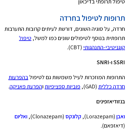
טיפול תרופתי בדיכאון
תרופות לטיפול בחרדה
חרדה, על סוגיה השונים, דורשת לעיתים קרובות התערבות
תרופתית בנוסף לטיפולים שונים כמו למשל,
טיפול
קוגניטיבי-התנהגותי
(CBT).
SSRI
ו-
SNRI
התרופות המוזכרות לעיל משמשות גם לטיפול
בהפרעות
חרדה כללית
(GAD),
פוביות ספציפיות
ו
הפרעת פאניקה
.
בנזודיאזפינים
ואבן
(Lorazepam),
קלונקס
(Clonazepam),
ואליום
(דיאזפאם).