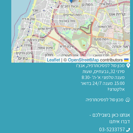
|
©
OpenStreetMap
contributors
Leaflet
מכון סול לפסיכותרפיה, אנצ'ו
סירני 32, גבעתיים, שעות
מענה טלפוני: א'-ה' 8:30-
15:00. מענה 24/7 בדואר
אלקטרוני!
מכון סול לפסיכותרפיה
אנחנו כאן בשבילכם -
דברו איתנו
03-5233757