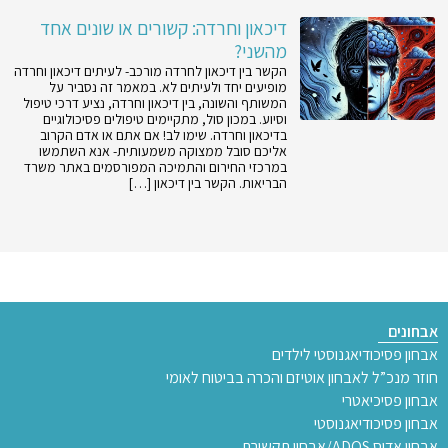
דיכאון וחרדה: קשורים או שונים אחד
מהשני?
הקשר בין דיכאון לחרדה מורכב- לעיתים דיכאון וחרדה
מופיעים יחד ולעיתים לא. במאמר זה נסביר על
המשותף והשונה, בין דיכאון וחרדה, נציע דרכי טיפול
וסיוע. במכון סול, מתקיימים טיפולים פסיכולוגיים
בדיכאון וחרדה. שימו לב! אם אתם או אדם הקרוב
אליכם סובל ממצוקה משמעותית- אנא השתמשו
במרכזי החירום והתמיכה המפורסמים באתר משרד
הבריאות. הקשר בין דיכאון […]
אבחונים
אבחון פסיכודיאגנוסטי לילדים
חוזר מנכ”ל לאבחון אוטיזם והכרה בביטוח לאומי
אבחון פסיכיאטרי
אבחון פסיכודיאגנוסטי
אבחון אדוס ADOS/אבחון תקשורת