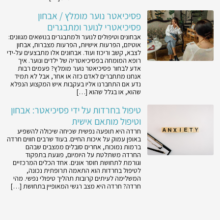
פסיכיאטר נוער מומלץ / אבחון
פסיכיאטרי לנוער ומתבגרים
אבחונים וטיפולים לנוער ולמתבגרים בנושאים מגוונים:
אוטיזם, הפרעות אישיות, הפרעות מצברוח, אבחון
לצבא, קשב וריכוז ועוד. אבחונים אלו מתבצעים על-ידי
רופא המומחה בפסיכיאטריה של ילדים ונוער. איך
אדע לבחור פסיכיאטר נוער מומלץ? פעמים רבות
אנחנו מתחברים לאדם כזה או אחר, אבל לא תמיד
נדע אם התחברנו אליו בעקבות איש המקצוע הנפלא
שהוא, או בגלל שהוא […]
טיפול בחרדות על ידי פסיכיאטר: אבחון
וטיפול מותאם אישית
חרדה היא תופעה נפשית שכיחה שיכולה להשפיע
באופן עמוק על איכות החיים. בעוד שרבים חווים חרדה
ברמות נמוכות, אחרים סובלים ממצבים שבהם
החרדה משתלטת על היומיום, פוגעת בתפקוד
וגורמת לתחושת חוסר אונים. אחד הכלים המרכזיים
לטיפול בחרדות הוא התאמה תרופתית נכונה,
המשלימה לעיתים קרובות תהליך טיפולי נפשי. מהי
חרדה? חרדה היא מצב רגשי המאופיין בתחושת […]