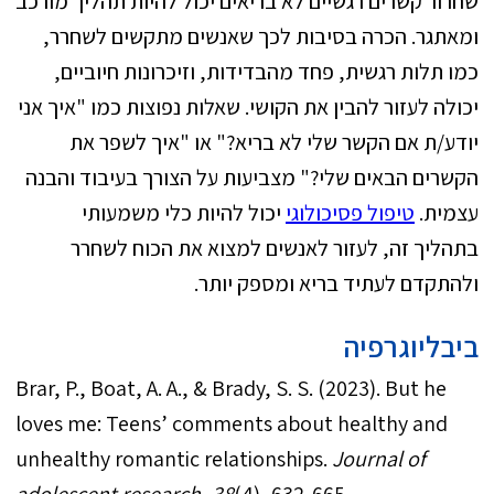
שחרור קשרים רגשיים לא בריאים יכול להיות תהליך מורכב
ומאתגר. הכרה בסיבות לכך שאנשים מתקשים לשחרר,
כמו תלות רגשית, פחד מהבדידות, וזיכרונות חיוביים,
יכולה לעזור להבין את הקושי. שאלות נפוצות כמו "איך אני
יודע/ת אם הקשר שלי לא בריא?" או "איך לשפר את
הקשרים הבאים שלי?" מצביעות על הצורך בעיבוד והבנה
עצמית.
טיפול פסיכולוגי
יכול להיות כלי משמעותי
בתהליך זה, לעזור לאנשים למצוא את הכוח לשחרר
ולהתקדם לעתיד בריא ומספק יותר.
ביבליוגרפיה
Brar, P., Boat, A. A., & Brady, S. S. (2023). But he
loves me: Teens’ comments about healthy and
unhealthy romantic relationships.
Journal of
adolescent research
,
38
(4), 632-665.