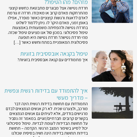
מזהים? מהו הטיפול?
חרדת נטישה אצל מבוגרים מתבטאת כחשש קיצוני
מהתרחקות מאדם קרוב או מאיבודו. חרדה זו גורמת
לאדם לדאגות ורגשות קיצוניים כאשר מופרד, אפילו
באופן זמני, מאדם היקר לו. ניתן ללמוד לשלוט
בחרדת נטישה ולהפחיתה משמעותית באמצעות
טיפול פסיכולוגי. במכון סול אנו מציעים טיפול שכזה.
מהי חרדת נטישה? חרדת נטישה היא תופעה
פסיכולוגית המאופניית במתח וחשש כאשר […]
טיפול בקנאה אובססיבית בזוגיות
איך מתמודדים עם קנאה אובססיבית בזוגיות?
איך להתמודד עם בדידות רגשית ונפשית
– מדריך מעשי
התמודדות עם תחושת בדידות רגשית הינה דבר
מורכב, ולצערנו שכיח. לא רק אנשים הנמצאים לבדם
מרגישים בודדים, אלא לעיתים גם אנשים הנמצאים
בקשרים קרובים: חברתיים/זוגיים. במאמר זה נסביר
על תחושת הבדידות לעומת לבדיות. טיפול פסיכולוגי
יכול לסייע בשיפור המצב הרגשי. הקדמה – תחושת
בדידות תחושת בדידות הינה חוויה בסיסית שכולנו