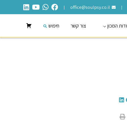
office@soulpsy.co.il
|
|
דות המכון
צור קשר
חיפוש