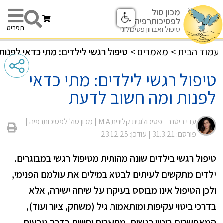
מכון סול
לפסיכותרפיה
תפריט
טיפול ואבחון פסיכולוגי
עמוד הבית
>
מאמרים
>
טיפול רגשי לילדים: מתי כדאי לפנו
טיפול רגשי לילדים: מתי כדאי
לפנות ומה חשוב לדעת
עדי ביטנר - פסיכולוגית קלינית M.A |
מכון סול לפסיכותרפיה
|
פורסם: 31.3.21
| עודכן: 23.12.25
טיפול רגשי בילדים שונה מהותית מטיפול רגשי במבוגרים.
י
לדים מתקשים לעיתים לבטא במילים את עולמם הפנימי,
ולכן הטיפול אינו מבוסס בעיקרו על שיחה ישירה, אלא
בדרכי ביטוי עקיפות ומותאמות גיל (משחק, ציור ועוד),
המאפשרים ביטוי רגשות, מחשבות וחוויות בדרך טבעית