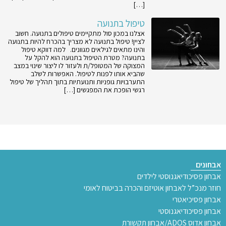
[…]
טיפול בתנועה
אצלנו במכון סול מתקיימים טיפולים בתנועה. חשוב
לציין! טיפול בתנועה לא מצריך בהכרח להיות בתנועה
והינו מתאים לגילאים מגוונים. למה דווקא טיפול
בתנועה? מטרת הטיפול בתנועה הוא להקל על
המצוקה של המטופל/ת ולעזור לו ליצור שינוי במצב
שהביא אותו לפנות לטיפול. האפשרות לשלב
התערבויות גופניות ותנועתיות בתוך תהליך של טיפול
רגשי הופכת את המפגשים […]
אבחונים
אבחון פסיכודיאגנוסטי לילדים
חוזר מנכ”ל לאבחון אוטיזם והכרה בביטוח לאומי
אבחון פסיכיאטרי
אבחון פסיכודיאגנוסטי
אבחון אדוס ADOS/אבחון תקשורת