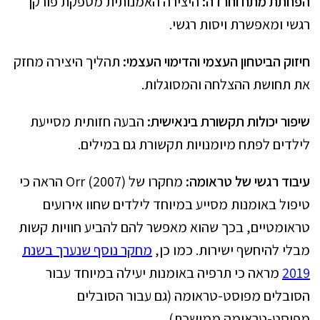
הפחתת מתח וחרדה:
היצירה האמנותית מספקת פורקן
רגשי ומאפשרת ויסות רגשי.
חיזוק הביטחון העצמי והדימוי העצמי:
תהליך היצירה מחזק
את תחושת ההצלחה והמסוגלות.
שיפור יכולות תקשורת בינאישית:
הבעה חזותית מסייעת
לילדים לפתח מיומנויות תקשורת גם במילים.
עיבוד רגשי של טראומה:
מחקרו של Orr (2007) הראה כי
טיפול באומנות מסייע במיוחד לילדים שחוו אירועים
טראומטיים, בכך שהוא מאפשר להם להביע חוויות קשות
מבלי להיחשף ישירות. כמו כן,
מחקר נוסף שנערך בשנת
2019
מראה כי תרפיה באומנות יעילה במיוחד עבור
הסובלים מפוסט-טראומה (גם עבור הסובלים
מפוסט-טראומה ממושכת).