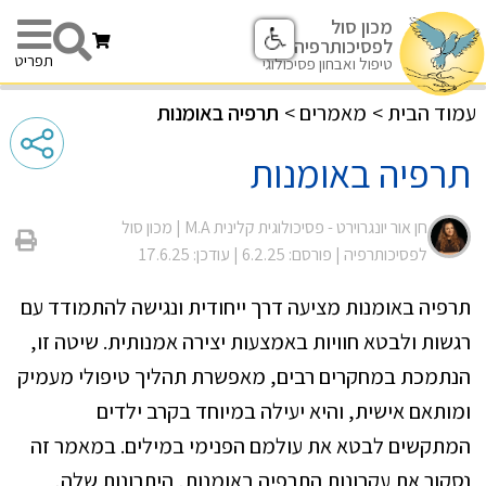
מכון סול
לפסיכותרפיה
תפריט
טיפול ואבחון פסיכולוגי
עמוד הבית
>
מאמרים
>
תרפיה באומנות
תרפיה באומנות
חן אור יונגרוירט - פסיכולוגית קלינית M.A |
מכון סול
לפסיכותרפיה
| פורסם: 6.2.25
| עודכן: 17.6.25
תרפיה באומנות מציעה דרך ייחודית ונגישה להתמודד עם
רגשות ולבטא חוויות באמצעות יצירה אמנותית. שיטה זו,
הנתמכת במחקרים רבים, מאפשרת תהליך טיפולי מעמיק
ומותאם אישית, והיא יעילה במיוחד בקרב ילדים
המתקשים לבטא את עולמם הפנימי במילים. במאמר זה
נסקור את עקרונות התרפיה באומנות, היתרונות שלה,