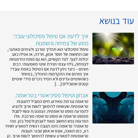
עוד בנושא
איך לדעת אם טיפול פסיכולוגי עובד:
מסע של צמיחה והשתנות
טיפול פסיכולוגי הוא תהליך מורכב ולעיתים מאתגר,
שבו תחושות של חוסר אמון, חרדה, או אפילו כאב
יכולות לצוף. לצד הקשיים, הוא גם פותח הזדמנויות
לצמיחה, גילוי עצמי ויצירת שינוי משמעותי. רבים
תוהים – כיצד ניתן לדעת אם הטיפול באמת עובד?
איך מזהים את התקדמות התהליך, במיוחד
כשהשינויים עדינים ולא תמיד ניכרים מיד? שינויים
קטנים שמובילים […]
אבחון וטיפול פסיכיאטרי בטראומה
טראומה נגרמת מאירוע חיים המוביל לתגובות
טראומטיות שעשויות להימשך לטווח ארוך ולהגיע
להפרעה פוסט טראומטית. הנפגע/ת עשוי לסבול
מפוסט טראומה או פוסט טראומה מורכבת. אלו
הפרעות נפש החשוב מאוד לאבחן ולטפל בהן. מהי
טראומה? טראומה הינה תגובה רגשית למאורע חוויתי
רע, כמו תאונה, אונס או אסון טבעי. תגובות
טראומטיות למאורע עשויות להימשך לטווח ארוך. הן