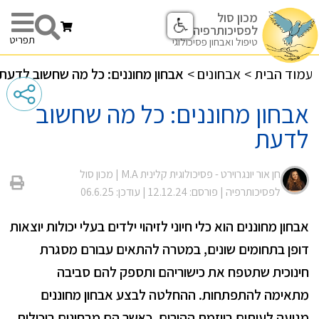
מכון סול
לפסיכותרפיה
תפריט
טיפול ואבחון פסיכולוגי
עמוד הבית
>
אבחונים
>
אבחון מחוננים: כל מה שחשוב לדעת
אבחון מחוננים: כל מה שחשוב
לדעת
חן אור יונגרוירט - פסיכולוגית קלינית M.A |
מכון סול
לפסיכותרפיה
| פורסם: 12.12.24
| עודכן: 06.6.25
אבחון מחוננים הוא כלי חיוני לזיהוי ילדים בעלי יכולות יוצאות
דופן בתחומים שונים, במטרה להתאים עבורם מסגרת
חינוכית שתטפח את כישוריהם ותספק להם סביבה
מתאימה להתפתחות. ההחלטה לבצע אבחון מחוננים
מגיעה לעיתים ביוזמת ההורים, כאשר הם מבחינים ביכולות