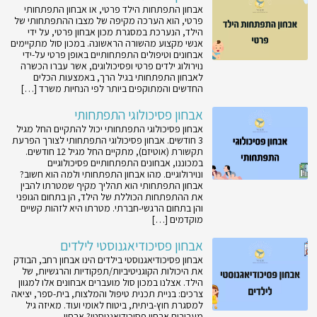
אבחון התפתחות הילד פרטי, או אבחון התפתחותי
פרטי, הוא הערכה מקיפה של מצבו ההתפתחותי של
הילד, הנערכת במסגרת מכון אבחון פרטי, על ידי
אנשי מקצוע מהשורה הראשונה. במכון סול מתקיימים
אבחונים וטיפולים התפתחותיים באופן פרטי על-ידי
נוירולוג ילדים פרטי ופסיכולוגים, אשר עברו הכשרה
לאבחון התפתחותי בגיל הרך, באמצעות הכלים
החדשים והמתוקפים ביותר לפי הנחיות משרד […]
אבחון פסיכולוגי התפתחותי
אבחון פסיכולוגי התפתחותי יכול להתקיים החל מגיל
3 חודשים. אבחון פסיכולוגי התפתחותי לצורך הפרעת
תקשורת (אוטיזם), מתקיים החל מגיל 12 חודשים.
במכוננו, אבחונים התפתחותיים פסיכולוגיים
ונוירולוגיים. מהו אבחון התפתחותי ולמה הוא חשוב?
אבחון התפתחותי הוא תהליך מקיף שמטרתו להבין
את ההתפתחות הכוללת של הילד, הן בתחום הגופני
והן בתחום הרגשי-חברתי. מטרתו היא לזהות קשיים
מוקדמים […]
אבחון פסיכודיאגנוסטי לילדים
אבחון פסיכודיאגנוסטי בילדים הינו אבחון רחב, הבודק
את היכולות הקוגניטיביות/תפקודיות והרגשיות, של
הילד. אצלנו במכון סול מועברים אבחונים אלו למגוון
צרכים: בניית תכנית טיפול והמלצות, בית-ספר, יציאה
למסגרת חוץ-ביתית, ביטוח לאומי ועוד. מאיזה גיל
מעבירים אבחון פסיכודיאגנוסטי? אבחון