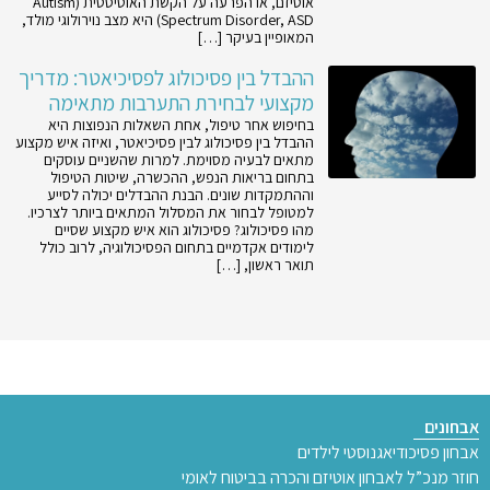
אוטיזם, או הפרעה על הקשת האוטיסטית (Autism
Spectrum Disorder, ASD) היא מצב נוירולוגי מולד,
המאופיין בעיקר […]
ההבדל בין פסיכולוג לפסיכיאטר: מדריך
מקצועי לבחירת התערבות מתאימה
בחיפוש אחר טיפול, אחת השאלות הנפוצות היא
ההבדל בין פסיכולוג לבין פסיכיאטר, ואיזה איש מקצוע
מתאים לבעיה מסוימת. למרות שהשניים עוסקים
בתחום בריאות הנפש, ההכשרה, שיטות הטיפול
וההתמקדות שונים. הבנת ההבדלים יכולה לסייע
למטופל לבחור את המסלול המתאים ביותר לצרכיו.
מהו פסיכולוג? פסיכולוג הוא איש מקצוע שסיים
לימודים אקדמיים בתחום הפסיכולוגיה, לרוב כולל
תואר ראשון, […]
אבחונים
אבחון פסיכודיאגנוסטי לילדים
חוזר מנכ”ל לאבחון אוטיזם והכרה בביטוח לאומי