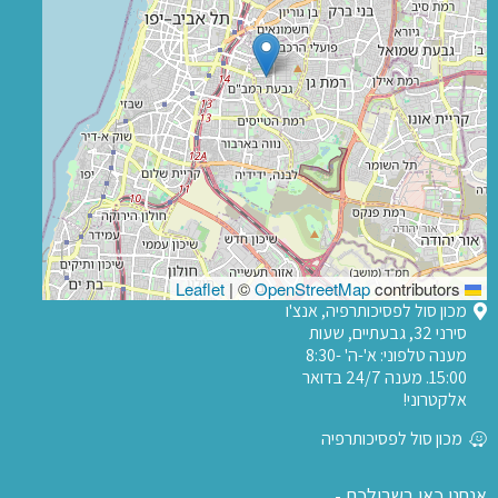
|
©
OpenStreetMap
contributors
Leaflet
מכון סול לפסיכותרפיה, אנצ'ו
סירני 32, גבעתיים, שעות
מענה טלפוני: א'-ה' 8:30-
15:00. מענה 24/7 בדואר
אלקטרוני!
מכון סול לפסיכותרפיה
אנחנו כאן בשבילכם -