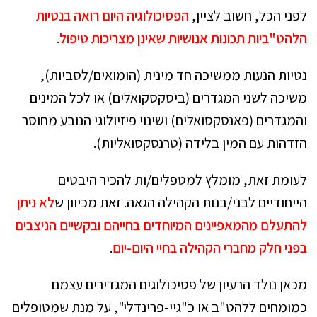
לפני הכל, חשוב לציין,
הפסיכולוגיה היום רואה בנטיות
הלהט"ביות תכונות אנושיות שאינן מצריכות טיפול
.
נטיות הנעות ממשיכה חד מינית (הומואים/לסביות),
משיכה לשני המגדרים (ביסקסקואלים) או לכל המינים
והמגדרים (פאנסקסואלים) ושינוי פיזיולוגי הנובע מחוסר
הזדהות עם המין בלידה (טרנסקסואליות).
לעומת זאת, מומלץ למטפלים/ות להכיר היבטים
הייחודיים לבני/בנות הקהילה הגאה. זאת מכיוון ש
לא ניתן
להתעלם מהמאפיינים המיוחדים בחייהם ובקשיים הניצבים
בפני חלק מחברי הקהילה בחיי היום-יום
.
מכאן נולד הרעיון של פסיכולוגים המגדירים עצמם
כמומחים ללהט"ב או כ"גיי-פרינדלי", על מנת שמטופלים