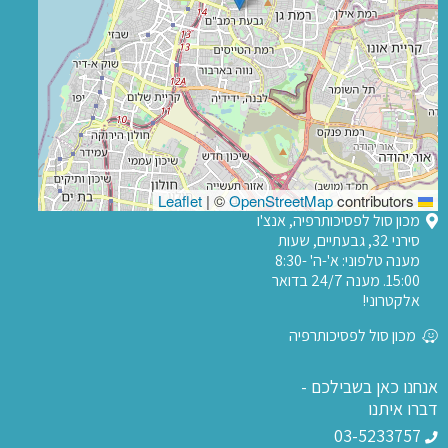
|
©
OpenStreetMap
contributors
Leaflet
מכון סול לפסיכותרפיה, אנצ'ו
סירני 32, גבעתיים, שעות
מענה טלפוני: א'-ה' 8:30-
15:00. מענה 24/7 בדואר
אלקטרוני!
מכון סול לפסיכותרפיה
אנחנו כאן בשבילכם -
דברו איתנו
03-5233757