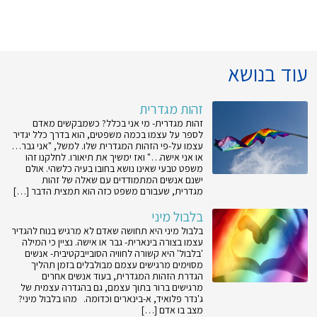
עוד בנושא
זהות מגדרית
זהות מגדרית- מי אני בכלל? כשמבקשים מאדם
לספר על עצמו בכמה משפטים, הוא בדרך כלל יגדיר
עצמו על-פי הזהות המגדרית שלו. למשל, "אני גבר…
או אני אישה…" ואז ימשיך את תיאורו. לחלקנו זהו
משפט טבעי שאינו נושא בחובו בעיה כלשהי. אולם
ישנם אנשים המתמודדים עם שאלה של זהות
מגדרית, שעבורם משפט כזה הוא תמצית הדבר […]
בלבול מיני
בלבול מיני היא תחושה שאדם לא מרגיש בנוח להגדיר
עצמו בצורה בינארית- גבר או אישה. נציין כי המילה
'בלבול' היא קשורה לחוויה הסובייבקטיבית- אנשים
מסוימים מרגישים עצמם מבולבלים בזמן תהליך
הגדרת הזהות המגדרית, בעוד אנשים אחרים
מרגישים ברור בתוך עצמם, גם בהגדרה עצמית של
ג'נדר פלואיד, א-בינארים וכדומה. מהו בלבול מיני?
מצב בו אדם […]