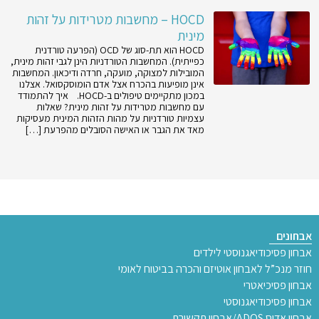
HOCD – מחשבות מטרידות על זהות
מינית
HOCD הוא תת-סוג של OCD (הפרעה טורדנית
כפייתית). המחשבות הטורדניות הינן לגבי זהות מינית,
המובילות למצוקה, מועקה, חרדה ודיכאון. המחשבות
אינן מופיעות בהכרח אצל אדם הומוסקסואל. אצלנו
במכון מתקיימים טיפולים ב-HOCD. איך להתמודד
עם מחשבות מטרידות על זהות מינית? שאלות
עצמיות טורדניות על מהות הזהות המינית מעסיקות
מאד את הגבר או האישה הסובלים מהפרעת […]
אבחונים
אבחון פסיכודיאגנוסטי לילדים
חוזר מנכ”ל לאבחון אוטיזם והכרה בביטוח לאומי
אבחון פסיכיאטרי
אבחון פסיכודיאגנוסטי
אבחון אדוס ADOS/אבחון תקשורת