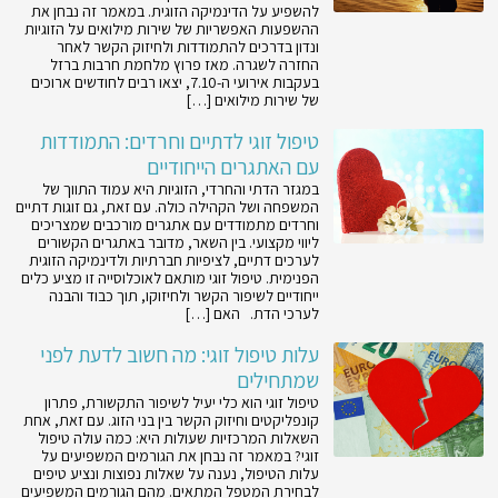
להשפיע על הדינמיקה הזוגית. במאמר זה נבחן את
ההשפעות האפשריות של שירות מילואים על הזוגיות
ונדון בדרכים להתמודדות ולחיזוק הקשר לאחר
החזרה לשגרה. מאז פרוץ מלחמת חרבות ברזל
בעקבות אירועי ה-7.10, יצאו רבים לחודשים ארוכים
של שירות מילואים […]
טיפול זוגי לדתיים וחרדים: התמודדות
עם האתגרים הייחודיים
במגזר הדתי והחרדי, הזוגיות היא עמוד התווך של
המשפחה ושל הקהילה כולה. עם זאת, גם זוגות דתיים
וחרדים מתמודדים עם אתגרים מורכבים שמצריכים
ליווי מקצועי. בין השאר, מדובר באתגרים הקשורים
לערכים דתיים, לציפיות חברתיות ולדינמיקה הזוגית
הפנימית. טיפול זוגי מותאם לאוכלוסייה זו מציע כלים
ייחודיים לשיפור הקשר ולחיזוקו, תוך כבוד והבנה
לערכי הדת. האם […]
עלות טיפול זוגי: מה חשוב לדעת לפני
שמתחילים
טיפול זוגי הוא כלי יעיל לשיפור התקשורת, פתרון
קונפליקטים וחיזוק הקשר בין בני הזוג. עם זאת, אחת
השאלות המרכזיות שעולות היא: כמה עולה טיפול
זוגי? במאמר זה נבחן את הגורמים המשפיעים על
עלות הטיפול, נענה על שאלות נפוצות ונציע טיפים
לבחירת המטפל המתאים. מהם הגורמים המשפיעים