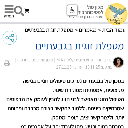
מכון סול
לפסיכותרפיה
תפריט
טיפול ואבחון פסיכולוגי
עמוד הבית
>
מאמרים
>
מטפלת זוגית בגבעתיים
מטפלת זוגית בגבעתיים
עדי ביטנר - פסיכולוגית קלינית M.A |
מכון סול לפסיכותרפיה
|
פורסם: 10.11.25
| עודכן: 27.11.25
במכון סול בגבעתיים נערכים טיפולים זוגיים בגישה
מקצועית, אמפתית וממוקדת שינוי.
הטיפול הזוגי מאפשר לבני הזוג להבין לעומק את הדפוסים
שמרחיקים ביניהם, ללמוד לתקשר בצורה מכבדת ופתוחה
יותר, וליצור קשר יציב, תומך ומספק.
במרחב בטוח ורגיש, ניתן לעבוד יחד על אתגרים כמו