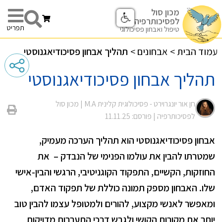
מכון סול
לפסיכותרפיה
תפריט
טיפול ואבחון פסיכולוגי
עמוד הבית
>
אבחונים
>
תהליך אבחון פסיכודיאגנוסטי
תהליך אבחון פסיכודיאגנוסטי
חן אור יונגרוירט - פסיכולוגית קלינית M.A |
מכון סול
לפסיכותרפיה
| פורסם: 11.11.25
אבחון פסיכודיאגנוסטי הוא תהליך הערכה מעמיק,
שמטרתו להבין את עולמו הפנימי של הנבדק – את
החוזקות, הקשיים, התפקוד הקוגניטיבי, הרגשי והבין-אישי
שלו. האבחון מספק תמונה כוללת של תפקוד האדם,
ומאפשר לאנשי מקצוע, להורים ולמטופל עצמו להבין טוב
יותר את מקורות הקושי ולגבש דרכי התערבות מדויקות