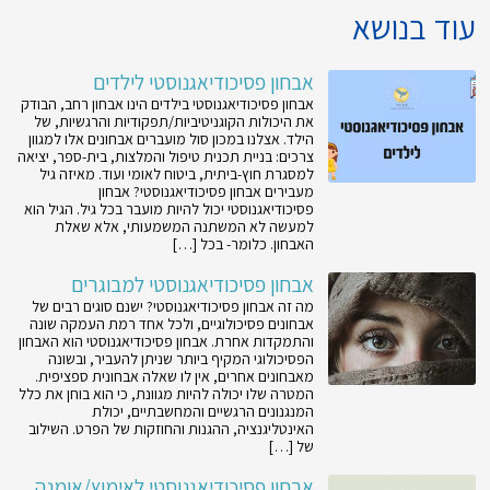
עוד בנושא
אבחון פסיכודיאגנוסטי לילדים
אבחון פסיכודיאגנוסטי בילדים הינו אבחון רחב, הבודק
את היכולות הקוגניטיביות/תפקודיות והרגשיות, של
הילד. אצלנו במכון סול מועברים אבחונים אלו למגוון
צרכים: בניית תכנית טיפול והמלצות, בית-ספר, יציאה
למסגרת חוץ-ביתית, ביטוח לאומי ועוד. מאיזה גיל
מעבירים אבחון פסיכודיאגנוסטי? אבחון
פסיכודיאגנוסטי יכול להיות מועבר בכל גיל. הגיל הוא
למעשה לא המשתנה המשמעותי, אלא שאלת
האבחון. כלומר- בכל […]
אבחון פסיכודיאגנוסטי למבוגרים
מה זה אבחון פסיכודיאגנוסטי? ישנם סוגים רבים של
אבחונים פסיכולוגיים, ולכל אחד רמת העמקה שונה
והתמקדות אחרת. אבחון פסיכודיאגנוסטי הוא האבחון
הפסיכולוגי המקיף ביותר שניתן להעביר, ובשונה
מאבחונים אחרים, אין לו שאלה אבחונית ספציפית.
המטרה שלו יכולה להיות מגוונת, כי הוא בוחן את כלל
המנגנונים הרגשיים והמחשבתיים, יכולת
האינטליגנציה, ההגנות והחוזקות של הפרט. השילוב
של […]
אבחון פסיכודיאגנוסטי לאימוץ/אומנה