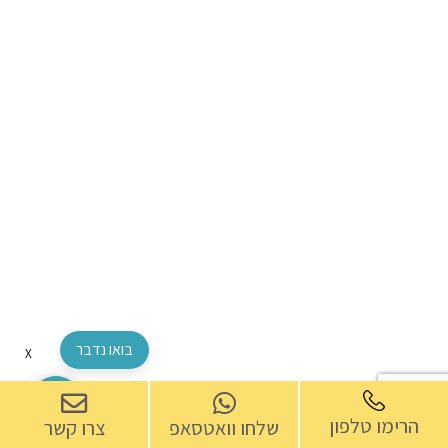
בואו נדבר
X
הרימו טלפון
שלחו וואטסאפ
צרו קשר