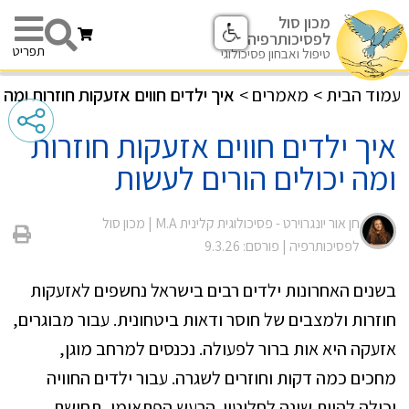
מכון סול
לפסיכותרפיה
תפריט
טיפול ואבחון פסיכולוגי
עמוד הבית
>
מאמרים
>
איך ילדים חווים אזעקות חוזרות ומה 
איך ילדים חווים אזעקות חוזרות
ומה יכולים הורים לעשות
חן אור יונגרוירט - פסיכולוגית קלינית M.A |
מכון סול
לפסיכותרפיה
| פורסם: 9.3.26
בשנים האחרונות ילדים רבים בישראל נחשפים לאזעקות
חוזרות ולמצבים של חוסר ודאות ביטחונית. עבור מבוגרים,
אזעקה היא אות ברור לפעולה. נכנסים למרחב מוגן,
מחכים כמה דקות וחוזרים לשגרה. עבור ילדים החוויה
יכולה להיות שונה לחלוטין. הרעש הפתאומי, תחושת