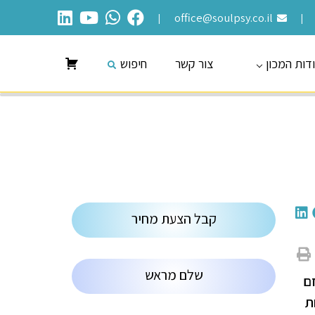
office@soulpsy.co.il
|
|
דות המכון
צור קשר
חיפוש
קבל הצעת מחיר
שלם מראש
זם
ת