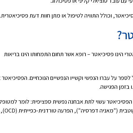
עם עובד סוציאלי קליני או פסיכולוג.
סיכיאטר, וכולל התוויה לטיפול או מתן חוות דעת פסיכיאטרית.
ר?
י הינו פסיכיאטר – רופא אשר תחום התמחותו הינו בריאות
ספר על עברו הנפשי וקשייו הנפשיים הנוכחיים. הפסיכיאטר 
ו בזמן הפגישה.
פסיכיאטר עשוי לתת אבחנה נפשית ספציפית: לומר למטופל
מאיזו הפרעה הוא סובל, כגון דיכאון, הפרעה דו-קוטבית ("מאניה דפרסיה"), הפרעה טורדנית-כפייתית (OCD),