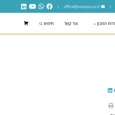
office@soulpsy.co.il
|
|
דות המכון
צור קשר
חיפוש