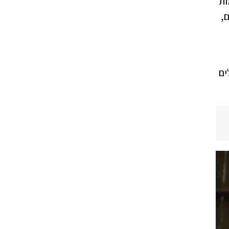
ות
,
ים