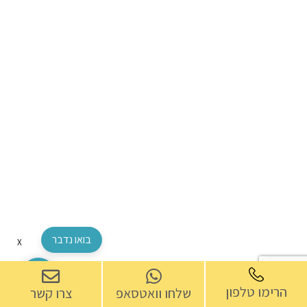
בואו נדבר
X
הרימו טלפון
שלחו וואטסאפ
צרו קשר