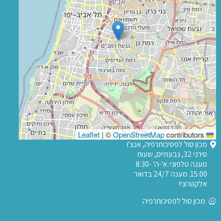
|
©
OpenStreetMap
contributors
Leaflet
מכון סול לפסיכותרפיה, אנצ'ו
סירני 32, גבעתיים, שעות
מענה טלפוני: א'-ה' 8:30-
15:00. מענה 24/7 בדואר
אלקטרוני!
מכון סול לפסיכותרפיה