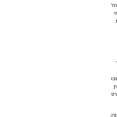
ול
י
בו
ן
רס
רו.