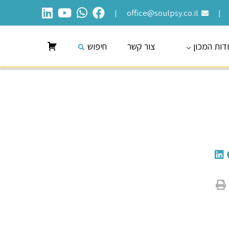
office@soulpsy.co.il
|
|
דות המכון
צור קשר
חיפוש