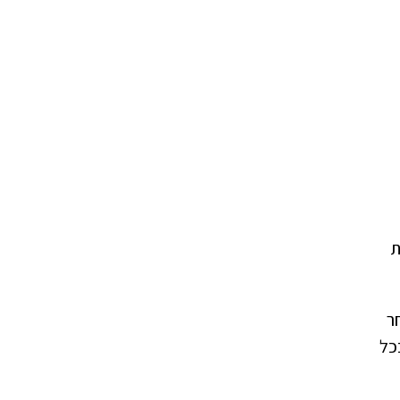
ת
ר
כל