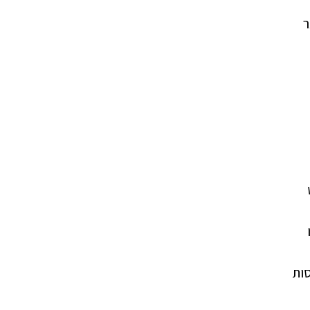
ר
סות