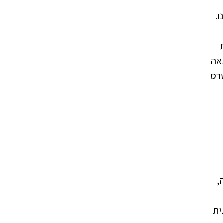
ו.
אה
טרס
,
ית