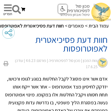
מכון סול
לפסיכותרפיה
תפריט
טיפול ואבחון פסיכולוגי
עמוד הבית
>
מאמרים
>
חוות דעת פסיכיאטרית לאפוטרופסו
חוות דעת פסיכיאטרית
לאפוטרופסות
צוות המכון |
מכון סול לפסיכותרפיה
| פורסם: 4.6.23
| עודכן:
17.6.25
אדם אשר אינו מסוגל לקבל החלטות בנוגע לגופו ורכושו,
יזדקק לחיסיון מצד אפוטרופוס – אחר אשר ייקח אותו
תחת חסותו ויקבל החלטות אלו במקומו. מינוי אפוטרופוס
נעשה במסגרת הליך משפטי, בו נדרשת עדות מקצועית
המנמקת את צורכו של האדם באפוטרופוס. העדות