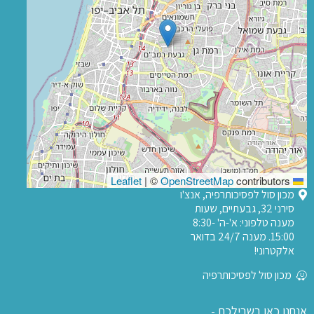
|
©
OpenStreetMap
contributors
Leaflet
מכון סול לפסיכותרפיה, אנצ'ו
סירני 32, גבעתיים, שעות
מענה טלפוני: א'-ה' 8:30-
15:00. מענה 24/7 בדואר
אלקטרוני!
מכון סול לפסיכותרפיה
אנחנו כאן בשבילכם -