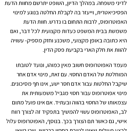
לדיני משפחה. במהלך הדיון, השופט יתרשם מחוות הדעת
הפסיכיאטרית, וייעזר בה לקבלת החלטה בנוגע למינוי
האפוטרופוס, לרבות התחום בו נדרש. חוות הדעת
משמשת בבית המשפט כעדות מקצועית לכל דבר, ואם
היא כתובה באופן מקצועי, משכנע וחזק מספיק- עשויה
להוות את חלק הארי בקביעת פסק הדין.
מעמד האפוטרופוס חשוב מאין כמוהו, ונועד לטובתו
המוחלטת של האדם החסוי. עם זאת, מינוי אדם אחר
שיקבל החלטות עבור אדם חסר ישע, אינו חף מסיכונים.
מינוי אפוטרופוס עבור חסוי מגביל משמעותית את
עצמאותו של החסוי בהווה ובעתיד. אם אינו פועל מתום
לב, האפוטרופוס עשוי להמשיך בתפקיד זה לצורך רווח
אישי, גם כאשר תם הצורך בכך. בנוסף, האפוטרופוס עלול
לבצע פעולות שאינן לטובת החסוי ברכושו, שכן רשאי