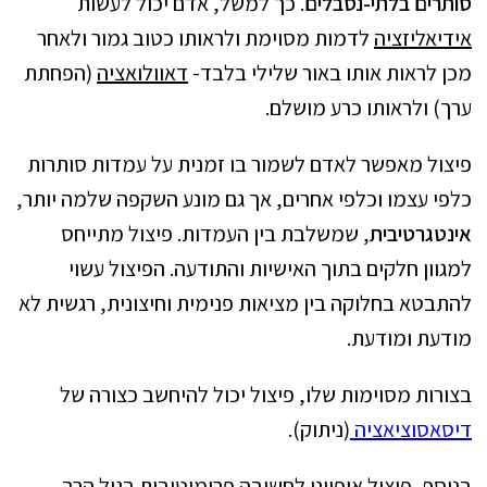
סותרים בלתי-נסבלים
. כך למשל, אדם יכול לעשות
אידיאליזציה
לדמות מסוימת ולראותו כטוב גמור ולאחר
מכן לראות אותו באור שלילי בלבד-
דאוולואציה
(הפחתת
ערך) ולראותו כרע מושלם.
פיצול מאפשר לאדם לשמור בו זמנית על עמדות סותרות
כלפי עצמו וכלפי אחרים, אך גם מונע השקפה שלמה יותר,
אינטגרטיבית
, שמשלבת בין העמדות. פיצול מתייחס
למגוון חלקים בתוך האישיות והתודעה. הפיצול עשוי
להתבטא בחלוקה בין מציאות פנימית וחיצונית, רגשית לא
מודעת ומודעת.
בצורות מסוימות שלו, פיצול יכול להיחשב כצורה של
דיסאסוציאציה
(ניתוק).
בנוסף, פיצול אופייני לחשיבה פרימיטיבית בגיל הרך,