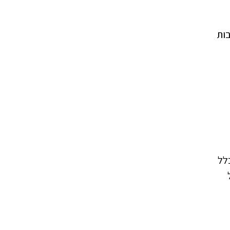
בות
לל
יל