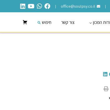
office@soulpsy.co.il
|
|
דות המכון
צור קשר
חיפוש