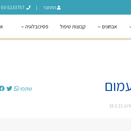
התחבר
03-5233757
|
אבחונים
קבוצות טיפול
פסיכובלוגיה
או
עמום
שתפו
: 16.2.21