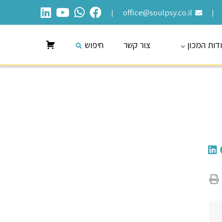
office@soulpsy.co.il
|
|
דות המכון
צור קשר
חיפוש