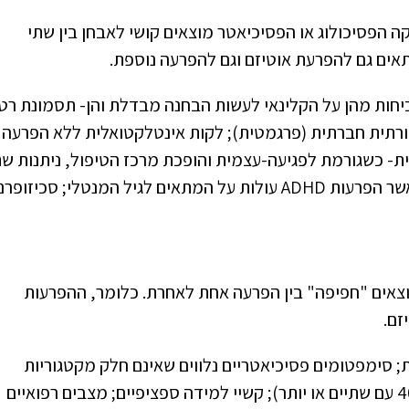
 הפסיכולוג או הפסיכיאטר מוצאים קושי לאבחן בין שתי
תאים גם להפרעת אוטיזם וגם להפרעה נוספת.
כיחות מהן על הקלינאי לעשות הבחנה מבדלת והן- תסמונת רט;
רתית חברתית (פרגמטית); לקות אינטלקטואלית ללא הפרעה
- כשגורמת לפגיעה-עצמית והופכת מרכז הטיפול, ניתנות שת
 לגיל המנטלי; סכיזופרניה.
 מחקרים מוצאים "חפיפה" בין הפרעה אחת לאחרת. כלומר, ההפרעות
זם.
 סימפטומים פסיכיאטריים נלווים שאינם חלק מקטגוריות
האבחון (ל-70% עם הפרעה מנטלית אחת, ל-40% עם שתיים או יותר); קשיי למידה ספציפיים; מצבים רפואיים