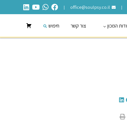
office@soulpsy.co.il
|
|
דות המכון
צור קשר
חיפוש