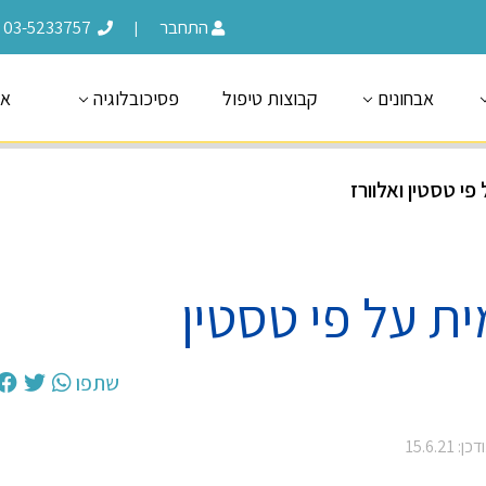
התחבר
03-5233757
|
אבחונים
קבוצות טיפול
פסיכובלוגיה
או
פי טסטין ואלוורז
ית על פי טסטין
שתפו
ן: 15.6.21