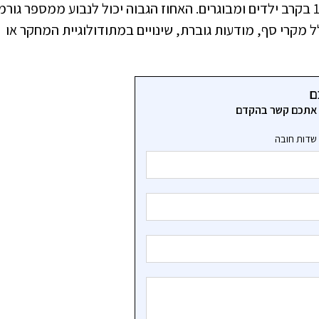
שכיחות ההפרעה בארה"ב ומדינות אחרות היא 1% בקרב ילדים ומבוגרים. האחוז הגבוה יכול לנבוע ממספר גו
בה של קריטריון האבחון מDSM-4 הכולל מקרי סף, מודעות גוברת, שינויים במתודולוגיית המחקר או
ם
ר אתכם קשר בהקדם
שדות חובה